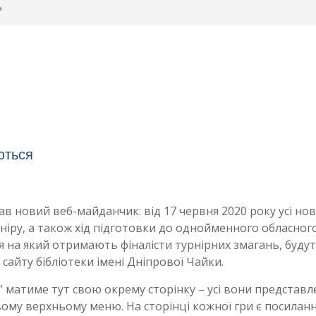
ь
ються
в новий веб-майданчик: від 17 червня 2020 року усі но
ніру, а також хід підготовки до однойменного обласног
 на який отримають фіналісти турнірних змагань, буду
 сайту бібліотеки імені Дніпрової Чайки.
” матиме тут свою окрему сторінку – усі вони представл
вому верхньому меню. На сторінці кожної гри є посиланн