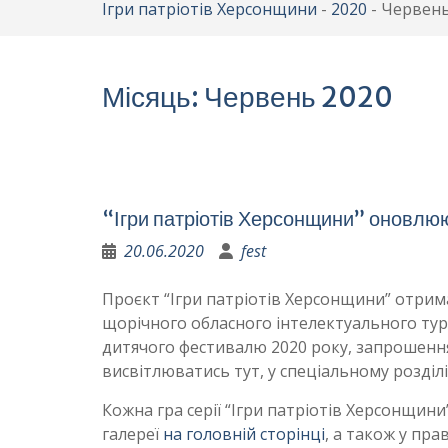
Ігри патріотів Херсонщини
-
2020
-
Червен
Місяць:
Червень 2020
“Ігри патріотів Херсонщини” оновлю
20.06.2020
fest
Проєкт “Ігри патріотів Херсонщини” отрима
щорічного обласного інтелектуального тур
дитячого фестивалю 2020 року, запрошення
висвітлюватись тут, у спеціальному розділі
Кожна гра серії “Ігри патріотів Херсонщини
галереї
на головній сторінці
, а також у пра