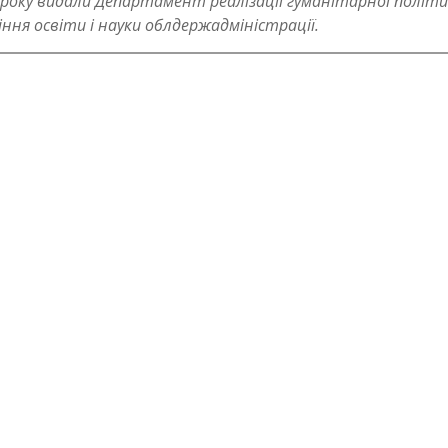
 року видали Департамент реалізації гуманітарної політ
ння освіти і науки облдержадміністрації.