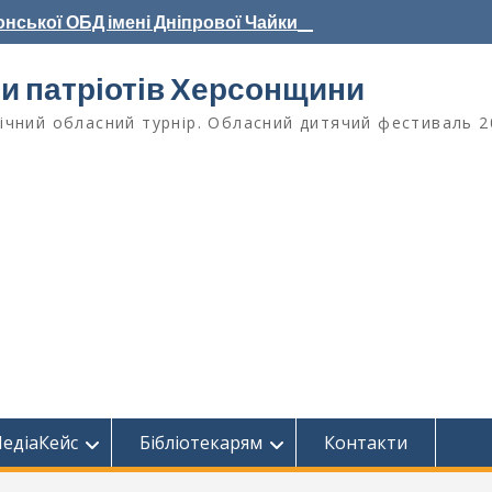
нської ОБД імені Дніпрової Чайки_
ри патріотів Херсонщини
чний обласний турнір. Обласний дитячий фестиваль 2
едіаКейс
Бібліотекарям
Контакти