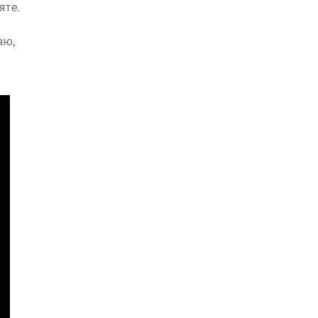
яте.
аю,