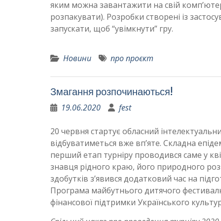
яким можна завантажити на свій комп’ютер 
розпакувати). Розробки створені із застосу
запускати, щоб “увімкнути” гру.
Новини
про проєкт
Змагання розпочинаються!
19.06.2020
fest
20 червня стартує обласний інтелектуальний
відбуватиметься вже вп’яте. Складна епіде
перший етап турніру проводився саме у кві
знавця рідного краю, його природного розм
здобутків з’явився додатковий час на підго
Програма майбутнього дитячого фестивалю
фінансової підтримки Українського культу