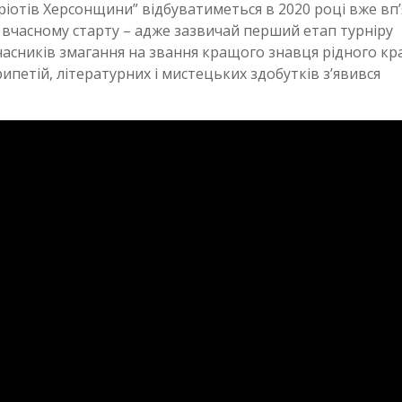
ріотів Херсонщини” відбуватиметься в 2020 році вже вп’
 вчасному старту – адже зазвичай перший етап турніру
 учасників змагання на звання кращого знавця рідного кр
ипетій, літературних і мистецьких здобутків з’явився