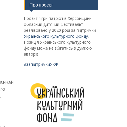
Про проєкт
Проєкт “Ігри патріотів Херсонщини:
обласний дитячий фестиваль”
реалізовано у 2020 році за підтримки
Українського культурного фонду
.
Позиція Українського культурного
фонду може не збігатись з думкою
авторів.
#запідтримкиУКФ
р
звичай
ого
х