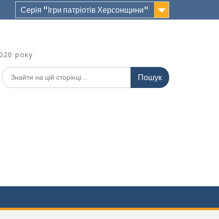
Серія "Ігри патріотів Херсонщини"
020 року
Шукати: