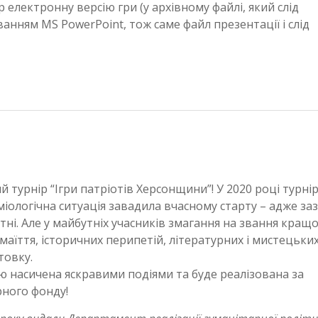
електронну версію гри (у архівному файлі, який слід
ванням MS PowerPoint, тож саме файл презентації і слід
 турнір “Ігри патріотів Херсонщини”! У 2020 році турні
міологічна ситуація завадила вчасному старту – адже за
тні. Але у майбутніх учасників змагання на звання кращ
аїття, історичних перипетій, літературних і мистецьки
товку.
 насичена яскравими подіями та буде реалізована за
рного фонду!