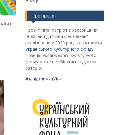
Про проєкт
равці
Проєкт “Ігри патріотів Херсонщини:
обласний дитячий фестиваль”
реалізовано у 2020 році за підтримки
Українського культурного фонду
.
Позиція Українського культурного
фонду може не збігатись з думкою
авторів.
#запідтримкиУКФ