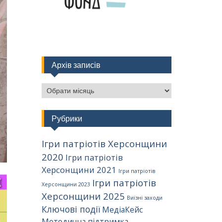
Архів записів
Архів
записів
Рубрики
Ігри патріотів Херсонщини
2020
Ігри патріотів
Херсонщини 2021
Ігри патріотів
Ігри патріотів
Херсонщини 2023
Херсонщини 2025
Виїзні заходи
Ключові події
МедіаКейс
Методична підтримка