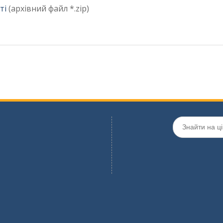
ті
(архівний файл *.zip)
Шукати: