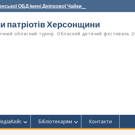
нської ОБД імені Дніпрової Чайки_
ри патріотів Херсонщини
чний обласний турнір. Обласний дитячий фестиваль 2
едіаКейс
Бібліотекарям
Контакти