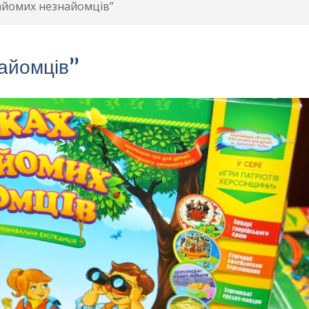
айомих незнайомців”
найомців”