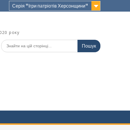
Серія "Ігри патріотів Херсонщини"
020 року
Шукати: