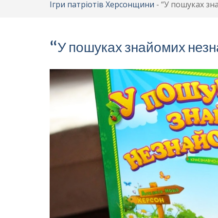
Ігри патріотів Херсонщини
-
“У пошуках зн
“У пошуках знайомих нез