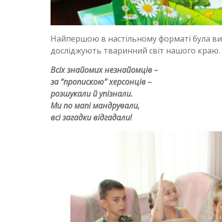
Найпершою в настільному форматі була вида
досліджують тваринний світ нашого краю.
Всіх знайомих незнайомців –
за “пропискою” херсонців –
розшукали й упізнали.
Ми по мапі мандрували,
всі загадки відгадали!