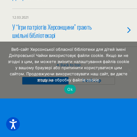
12.03.2021
У “Ігри патріотів Херсонщини” грають
шкільні бібліотекарі
Веб-сайт Херсонської обласної бібліотеки для дітей імені
Дніпровської Чайки використовує файли cookie. Якщо ви не
згодні з цим, ви можете змінити налаштування файлів cookie
Back to top
у вашому браузері або припинити користуватися цим
сайтом. Продовжуючи використовувати наш сайт, ви даєте
згоду на обробку файлів cookie.
Mobile
Desktop
Ok