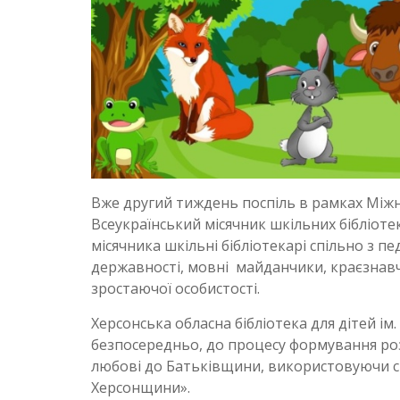
Вже другий тиждень поспіль в рамках Міжн
Всеукраїнський місячник шкільних бібліотек
місячника шкільні бібліотекарі спільно з п
державності, мовні майданчики, краєзнавчі
зростаючої особистості.
Херсонська обласна бібліотека для дітей ім
безпосередньо, до процесу формування роз
любові до Батьківщини, використовуючи сво
Херсонщини».