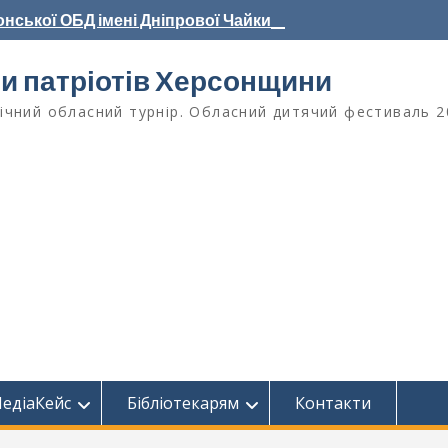
нської ОБД імені Дніпрової Чайки_
ри патріотів Херсонщини
чний обласний турнір. Обласний дитячий фестиваль 2
едіаКейс
Бібліотекарям
Контакти