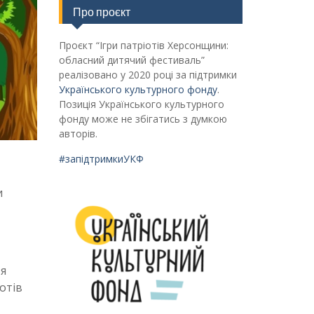
Про проєкт
Проєкт “Ігри патріотів Херсонщини:
обласний дитячий фестиваль”
реалізовано у 2020 році за підтримки
Українського культурного фонду
.
Позиція Українського культурного
фонду може не збігатись з думкою
авторів.
#запідтримкиУКФ
и
тя
отів