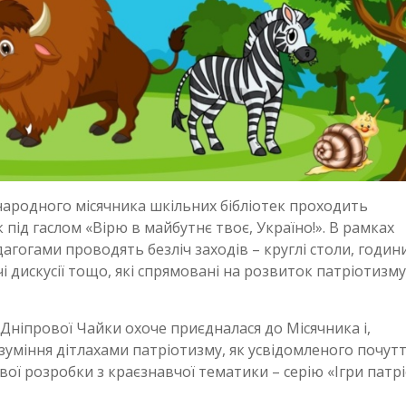
ародного місячника шкільних бібліотек проходить
 під гаслом «Вірю в майбутнє твоє, Україно!». В рамках
едагогами проводять безліч заходів – круглі столи, годин
 дискусії тощо, які спрямовані на розвиток патріотизму
. Дніпрової Чайки охоче приєдналася до Місячника і,
уміння дітлахами патріотизму, як усвідомленого почут
ї розробки з краєзнавчої тематики – серію «Ігри патрі