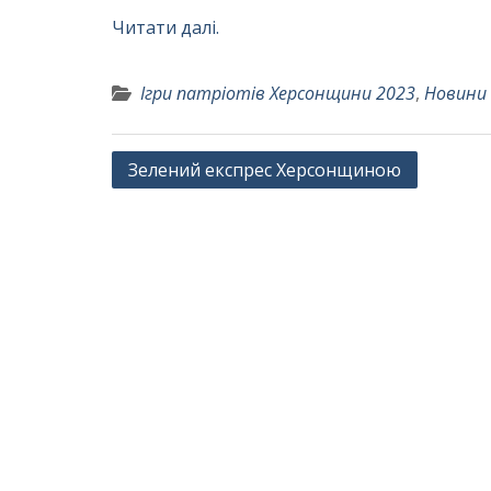
Читати далі.
Ігри патріотів Херсонщини 2023
,
Новини
Навігація
Зелений експрес Херсонщиною
записів