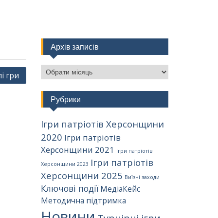
Архів записів
Архів
і гри
записів
Рубрики
Ігри патріотів Херсонщини
2020
Ігри патріотів
Херсонщини 2021
Ігри патріотів
Ігри патріотів
Херсонщини 2023
Херсонщини 2025
Виїзні заходи
Ключові події
МедіаКейс
Методична підтримка
Новини