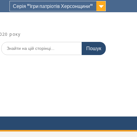
Серія "Ігри патріотів Херсонщини"
020 року
Шукати: