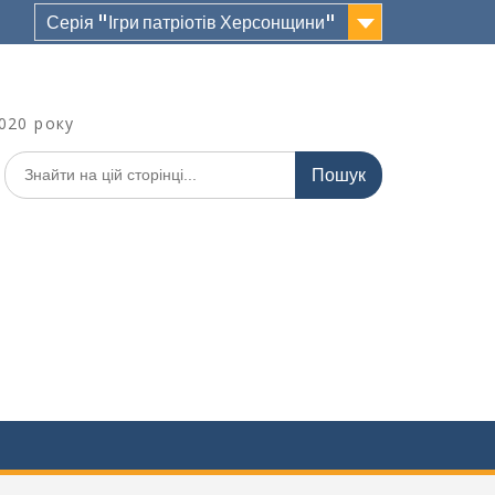
Серія "Ігри патріотів Херсонщини"
020 року
Шукати: