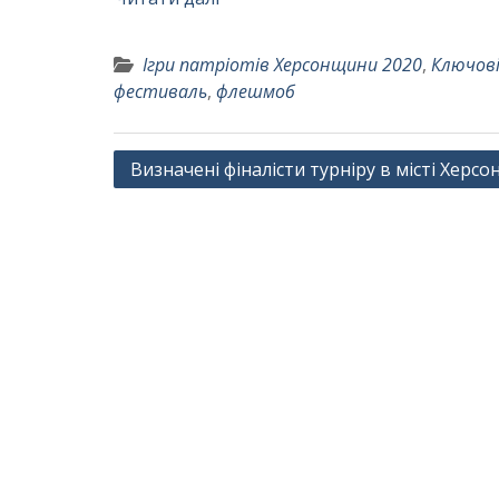
Ігри патріотів Херсонщини 2020
,
Ключові
фестиваль
,
флешмоб
Навігація
Визначені фіналісти турніру в місті Херсон
записів