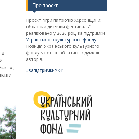
Про проєкт
Проєкт “Ігри патріотів Херсонщини:
обласний дитячий фестиваль”
реалізовано у 2020 році за підтримки
Українського культурного фонду
.
Позиція Українського культурного
 в
фонду може не збігатись з думкою
авторів.
ки
йно ж,
#запідтримкиУКФ
ривши