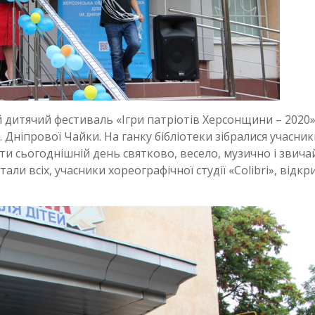
 дитячий фестиваль «Ігри патріотів Херсонщини – 2020»
м. Дніпрової Чайки. На ганку бібліотеки зібралися учасни
ти сьогоднішній день святково, весело, музично і звича
и всіх, учасники хореографічної студії «Colibri», відк