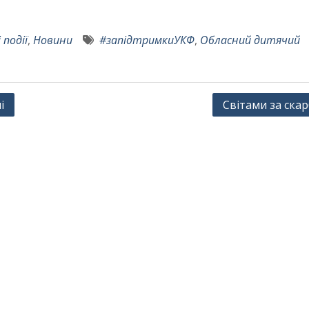
 події
,
Новини
#запідтримкиУКФ
,
Обласний дитячий
і
Світами за ска