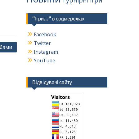
Турнірні ігри
“Ігри…” в соцмережах
Facebook
Twitter
рбами
Instagram
YouTube
Відвідувачі сайту