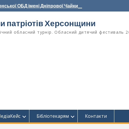
нської ОБД імені Дніпрової Чайки_
ри патріотів Херсонщини
чний обласний турнір. Обласний дитячий фестиваль 2
едіаКейс
Бібліотекарям
Контакти