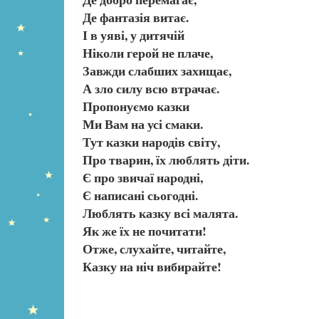
Де фантазія витає.
І в уяві, у дитячій
Ніколи герой не плаче,
Завжди слабших захищає,
А зло силу всю втрачає.
Пропонуємо казки
Ми Вам на усі смаки.
Тут казки народів світу,
Про тварин, їх люблять діти.
Є про звичаї народні,
Є написані сьогодні.
Люблять казку всі малята.
Як же їх не почитати!
Отже, слухайте, читайте,
Казку на ніч вибирайте!