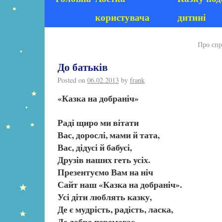
користувача
дитині
Про сп
До батьків
Posted on
06.02.2013
by
frank
«Казка на добраніч»
Раді щиро ми вітати
Вас, дорослі, мами й тата,
Вас, дідусі й бабусі,
Друзів наших геть усіх.
Презентуємо Вам на ніч
Сайт наш «Казка на добраніч».
Усі діти люблять казку,
Де є мудрість, радість, ласка,
Де добро перемагає,