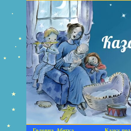
Головна
Абетка
Казку под