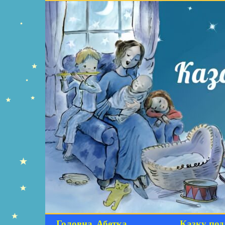
Головна
Абетка
Казку под