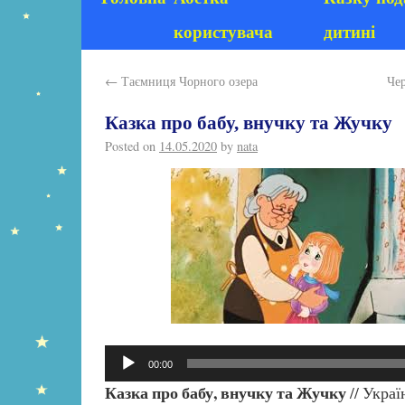
користувача
дитині
←
Таємниця Чорного озера
Че
Казка про бабу, внучку та Жучку
Posted on
14.05.2020
by
nata
Аудіопрогравач
00:00
Казка про бабу, внучку та Жучку
// Украї