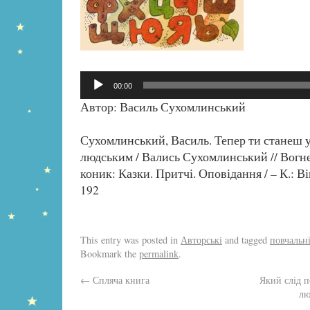
Аудіопрогравач
00:00
Автор: Василь Сухомлинський
Сухомлинський, Василь. Тепер ти станеш 
людським / Вались Сухомлинський // Вогн
коник: Казки. Притчі. Оповідання / – К.: Вік
192
This entry was posted in
Авторські
and tagged
повчальн
Bookmark the
permalink
.
←
Спляча книга
Який слід 
лю