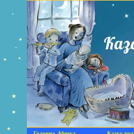
Головна
Абетка
Казку под