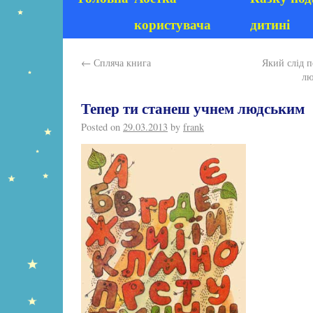
користувача
дитині
←
Спляча книга
Який слід 
лю
Тепер ти станеш учнем людським
Posted on
29.03.2013
by
frank