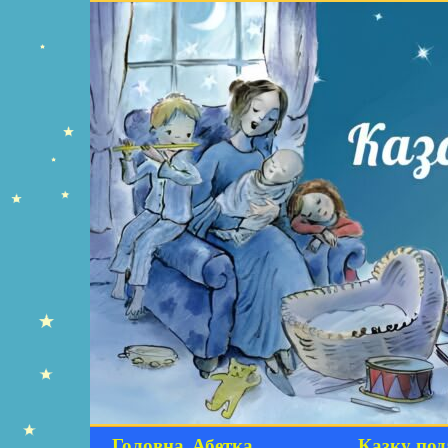
Головна
Абетка
Казку под