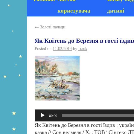
користувача
дитині
←
Золоті палаци
Як Квітень до Березня в гості їздив
Posted on
11.02.2013
by
frank
Аудіопрогравач
00:00
Як Квітень до Березня в гості їздив : украї
казка // Сон ведмедя / Х. : ТОВ “Сінтекс ЛТ