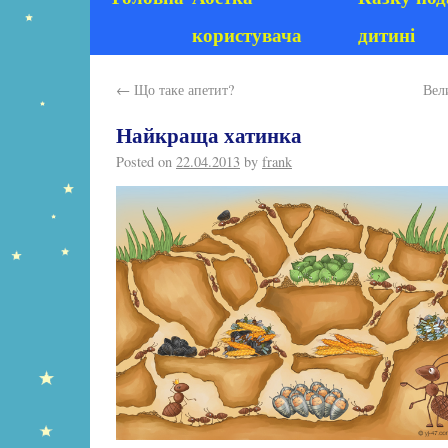
користувача
дитині
←
Що таке апетит?
Вел
Найкраща хатинка
Posted on
22.04.2013
by
frank