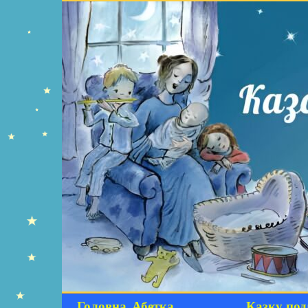
Головна
Абетка
Казку под