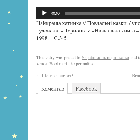
Аудіопрогравач
00:00
Найкраща хатинка // Повчальні казки. / уп
Гудована. – Тернопіль: «Навчальна книга –
1998. – С.3-5.
This entry was posted in
Українські народні казки
and 
казки
. Bookmark the
permalink
.
←
Що таке апетит?
Вел
Коментар
Facebook