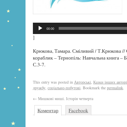
Аудіопрогравач
00:00
]
Крюкова, Тамара. Сміливий / Т.Крюкова //
кораблик – Тернопіль: Навчальна книга – Бо
С.3-7.
This entry was posted in
Авторські
,
Казки інших автор
дружбу
,
соціально-побутові
. Bookmark the
permalink
.
←
Мишкові миші. Історія четверта
Коментар
Facebook