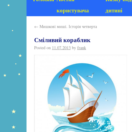
користувача
дитині
←
Мишкові миші. Історія четверта
Сміливий кораблик
Posted on
11.07.2013
by
frank