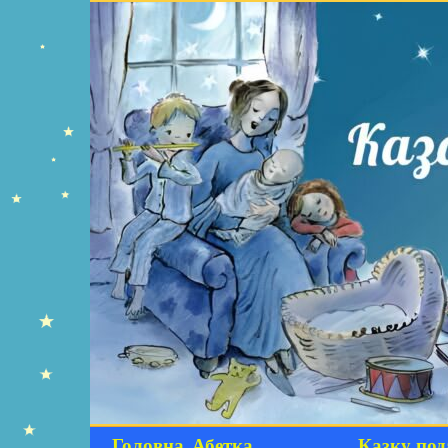
Головна
Абетка
Казку под