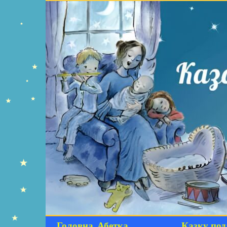
Головна
Абетка
Казку под