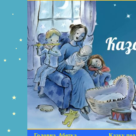
Головна
Абетка
Казку под