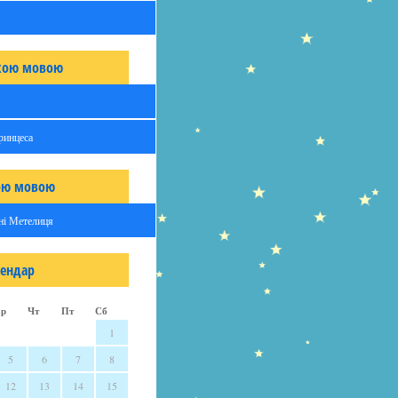
ькою мовою
принцеса
ою мовою
ані Метелиця
лендар
р
Чт
Пт
Сб
1
5
6
7
8
12
13
14
15