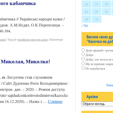
ного кабанчика
16
17
18
23
24
25
банчика // Українські народні казки /
30
31
худож. А.М.Нєдял, О.К.Перепелиця. –
« Гру
90-394.
Вислов свою ду
казки
|
Tagged
українські народні казки
|
Коментарі
"Казочка на до
Дуже цікавий і зручн
Добре
Добре, але чогось не 
о Миколая, Миколко!
Ще не вирішив (вирі
Не подобається
 Лисунчик став слухняним
 / Cайт Дудченко Рити Володимирівни :
Пока
лектрон. дан. – 2020. – Режим доступу
/site/ sajtdudcenkoritivolodimirivni/kazocki-
Архіви
ня 16.12.2020). – Назва з …
Continue