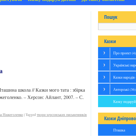
Пошук
Казки
Про проект
(4)
Українські нар
а
Казки народів 
ташина школа // Казки мого тата : збірка
Авторські
(36)
жеголенко. – Херсон: Айлант, 2007. – С.
Казку подаруй
на Нижеголенко
|
Tagged
твори херсонських письменників
Казки Дніпрово
Пташка