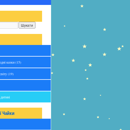
одні казки
(15)
світу
(19)
 дитині
ї Чайки