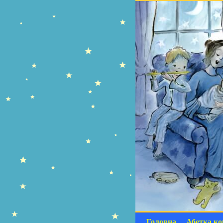
Головна
Абетка ко