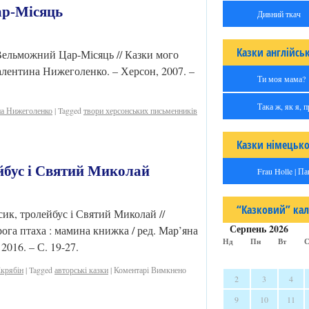
р-Місяць
Дивний ткач
Казки англійс
Вельможний Цар-Місяць // Казки мого
 Валентина Нижеголенко. – Херсон, 2007. –
Ти моя мама?
Така ж, як я, 
на Нижеголенко
|
Tagged
твори херсонських письменників
Казки німецьк
йбус і Святий Миколай
Frau Holle | П
“Казковий” ка
сик, тролейбус і Святий Миколай //
Серпень 2026
ога птаха : мамина книжка / ред. Мар’яна
Нд
Пн
Вт
С
2016. – С. 19-27.
крябін
|
Tagged
авторські казки
|
Коментарі Вимкнено
2
3
4
9
10
11