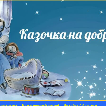
ристувача
Казку подаруй дитині
До сайту бібліотеки