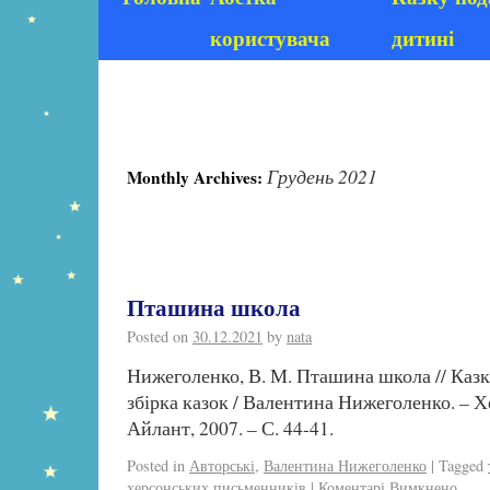
користувача
дитині
Грудень 2021
Monthly Archives:
Пташина школа
Posted on
30.12.2021
by
nata
Нижеголенко, В. М. Пташина школа // Казки
збірка казок / Валентина Нижеголенко. – Х
Айлант, 2007. – С. 44-41.
Posted in
Авторські
,
Валентина Нижеголенко
|
Tagged
херсонських письменників
|
Коментарі Вимкнено