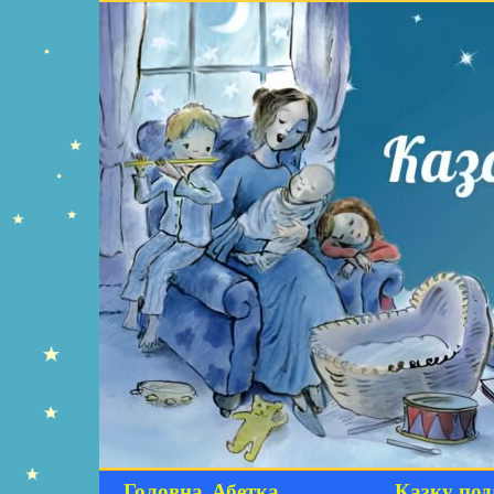
Головна
Абетка
Казку под