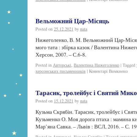
Вельможний Цар-Місяць
Posted on
25.12.2021
by
nata
Нижеголенко, В. М. Вельможний Цар-Місяц
мого тата : збірка казок / Валентина Нижег
Херсон, 2007. – С.6-8.
Posted in
Авторські
,
Валентина Нижеголенко
|
Tagged
херсонських письменників
|
Коментарі Вимкнено
Тарасик, тролейбус і Святий Мик
Posted on
15.12.2021
by
nata
Кузьма Скрябін. Тарасик, тролейбус і Свят
Кузьменко О. Моя дорога птаха : мамина кн
Мар’яна Савка. – Львів : ВСЛ, 2016. – С. 19
Posted in
Авторські
,
Кузьма Скрябін
|
Tagged
авторські