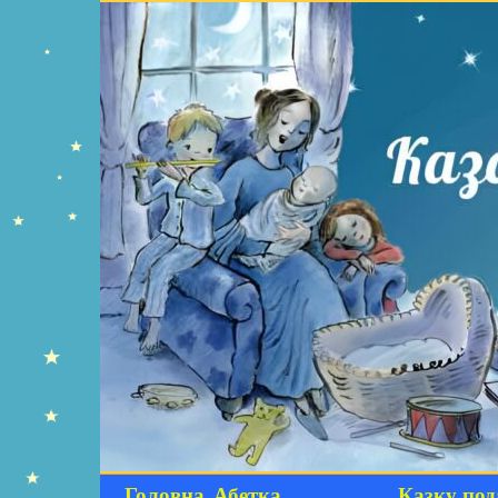
Головна
Абетка
Казку под