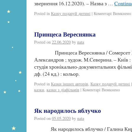
звернення 16.12.2020). – Назва з …
Continu
Posted in
Казку подаруй дитині
|
Коментарі Вимкнено
Принцеса Вереснянка
Posted on
22.06.2020
by
nata
Принцеса Вереснянка / Сомерсет Мое
Александров ; худож. М.Cеверина. – Київ :
студія хронікально-документальних фільмів
дф. (24 кд.) : кольор.
Posted in
Казки інших авторів
,
Казку подаруй дитині
|
казки
,
казки з діафільмів
|
Коментарі Вимкнено
Як народилось яблучко
Posted on
05.05.2020
by
nata
Як народилось яблучко / Галина Кирп