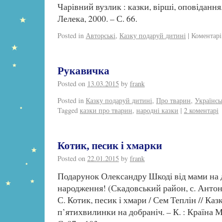
Чарівний вузлик : казки, вірші, оповідання.
Лелека, 2000. – С. 66.
Posted in
Авторські
,
Казку подаруй дитині
|
Коментар
Рукавичка
Posted on
13.03.2015
by
frank
Posted in
Казку подаруй дитині
,
Про тварин
,
Українсь
Tagged
казки про тварин
,
народні казки
|
2 коментарі
Котик, песик і хмарки
Posted on
22.01.2015
by
frank
Подарунок Олександру Шкоді від мами на 
народження! (Скадовський район, с. Антон
С. Котик, песик і хмари / Сем Теплін // Каз
п’ятихвилинки на добраніч. – К. : Країна М