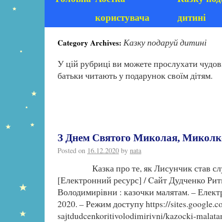
користувача
дитині
Казку подаруй дитині
Category Archives:
У цій рубриці ви можете прослухати чудові
батьки читають у подарунок своїм дітям.
З Днем Святого Миколая, Миколк
Posted on
16.12.2020
by
nata
Казка про те, як Лисунчик став сл
[Електронний ресурс] / Cайт Дудченко Рит
Володимирівни : казочки малятам. – Електр
2020. – Режим доступу https://sites.google.co
sajtdudcenkoritivolodimirivni/kazocki-malat